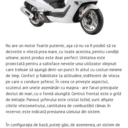
Nu are un motor foarte puternic, așa că nu va fi posibil să se
dezvolte o viteză prea mare, cu toate acestea, pentru condiții
urbane, acest produs este doar perfect. Unitatea este
proiectată pentru a satisface nevoile unui utilizator obișnuit
care trebuie să ajungă dintr-un punct în altul cu costuri minime
de timp. Confort și fiabilitate la altitudine, indiferent de viteza
pe care o conduce șoferul. În ceea ce privește aspectul,
scuterul are unele asemănări cu mașina - are faruri principale
destul de mari, cu o formă alungită. Centrul frontal este o grilă
de imitație. Panoul șoferului este cristal lichid, sunt afișate
citirile vitezometrului, cantitatea de combustibil rămas în
rezervor, este indicată presiunea uleiului din sistem.
În configurația de bază, puteți găsi, de asemenea, un sistem de