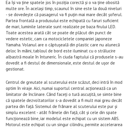
Ea își va ține spatele jos în poziția corectă și o va ține obosită
multe ore. În același timp, scaunul în sine este la două niveluri
- se dovedește că pasagerul va fi puțin mai mare decât șoferul.
Partea frontală a produsului este echipată cu faruri suficient
de mari, luminile laterale sunt realizate pe baza firului LED.
Toate acestea arată cât se poate de plăcut din punct de
vedere estetic, cam ca motocicletele companiei japoneze
Yamaha. Volanul are o căptușeală din plastic care nu alunecă
deloc în mâini, tabloul de bord este iluminat cu o strălucire
albastră moale în întuneric. În ciuda faptului că produsele s-au
dovedit a fi destul de dimensionale, este destul de ușor de
gestionat.
Centrul de greutate al scuterului este scăzut, deci intră în mod
optim în viraje. Aici, numai suportul central acționează ca un
limitator de înclinare. Când faceți o tură ascuțită, se simte bine
că spatele dezvoltatorilor s-a dovedit a fi mult mai greu decât
partea din față. Sistemul de frânare al scuterului este pur și
simplu excelent - atât frânele din față, cât și cele din spate
funcționează bine, iar modelul este echipat cu un sistem ABS.
Motorul este echipat cu un singur cilindru, permite accelerarea