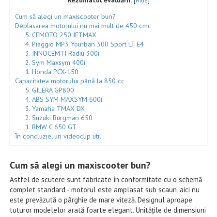
[
Hide
]
Cum să alegi un maxiscooter bun?
Deplasarea motorului nu mai mult de 450 cmc
5. CFMOTO 250 JETMAX
4. Piaggio MP3 Yourban 300 Sport LT E4
3. INNOCEMTI Radiu 300i
2. Sym Maxsym 400i
1. Honda PCX-150
Capacitatea motorului până la 850 cc
5. GILERA GP800
4. ABS SYM MAXSYM 600i
3. Yamaha TMAX DX
2. Suzuki Burgman 650
1. BMW C 650 GT
În concluzie, un videoclip util
Cum să alegi un maxiscooter bun?
Astfel de scutere sunt fabricate în conformitate cu o schemă
complet standard - motorul este amplasat sub scaun, aici nu
este prevăzută o pârghie de mare viteză. Designul aproape
tuturor modelelor arată foarte elegant. Unitățile de dimensiuni