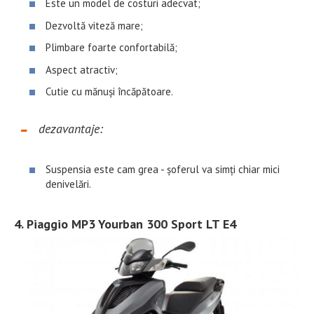
Este un model de costuri adecvat;
Dezvoltă viteză mare;
Plimbare foarte confortabilă;
Aspect atractiv;
Cutie cu mănuși încăpătoare.
dezavantaje:
Suspensia este cam grea - șoferul va simți chiar mici
denivelări.
4. Piaggio MP3 Yourban 300 Sport LT E4