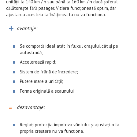
unității la 140 km / h sau până la 160 km / h dacă șoferul
călătorește fără pasager. Viziera funcționează optim, dar
ajustarea acesteia la înălțimea ta nu va funcționa.
avantaje:
Se comportă ideal atât în ​​fluxul orașului, cât și pe
autostradă;
Accelerează rapid;
Sistem de frână de încredere;
Putere mare a unității;
Forma originală a scaunului.
dezavantaje:
Reglați protecția împotriva vântului și ajustați-o la
propria creștere nu va funcționa.