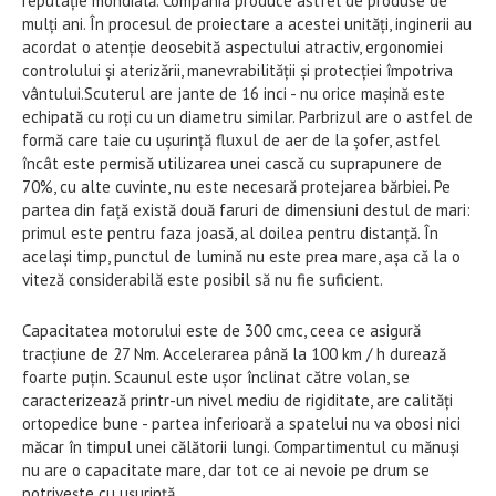
reputație mondială. Compania produce astfel de produse de
mulți ani. În procesul de proiectare a acestei unități, inginerii au
acordat o atenție deosebită aspectului atractiv, ergonomiei
controlului și aterizării, manevrabilității și protecției împotriva
vântului.Scuterul are jante de 16 inci - nu orice mașină este
echipată cu roți cu un diametru similar. Parbrizul are o astfel de
formă care taie cu ușurință fluxul de aer de la șofer, astfel
încât este permisă utilizarea unei cască cu suprapunere de
70%, cu alte cuvinte, nu este necesară protejarea bărbiei. Pe
partea din față există două faruri de dimensiuni destul de mari:
primul este pentru faza joasă, al doilea pentru distanță. În
același timp, punctul de lumină nu este prea mare, așa că la o
viteză considerabilă este posibil să nu fie suficient.
Capacitatea motorului este de 300 cmc, ceea ce asigură
tracțiune de 27 Nm. Accelerarea până la 100 km / h durează
foarte puțin. Scaunul este ușor înclinat către volan, se
caracterizează printr-un nivel mediu de rigiditate, are calități
ortopedice bune - partea inferioară a spatelui nu va obosi nici
măcar în timpul unei călătorii lungi. Compartimentul cu mănuși
nu are o capacitate mare, dar tot ce ai nevoie pe drum se
potrivește cu ușurință.