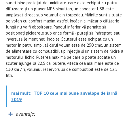
sunet bine protejat de umiditate, care este echipat cu patru
difuzoare și un player MP3 simultan, un conector USB este
amplasat direct sub volanul din torpedou. Mâinile sunt situate
pe volan cu confort maxim, astfel încât nici măcar o călătorie
lungă nu va fi obositoare. Panoul inferior vă permite să
poziționați picioarele sub orice formă - puteți să îndreptați sau,
invers, să le mențineți îndoite. Scuterul este echipat cu un
motor în patru timpi, al cărui volum este de 250 cmc, un sistem
de alimentare cu combustibil tip injecție și un sistem de răcire a
motorului lichid. Puterea maximă pe care o poate scoate un
scuter ajunge la 22,5 cai putere, viteza cea mai mare este de
130 km / h, volumul rezervorului de combustibil este de 12,5
litri.
mai mult:
TOP 10 cele mai bune anvelope de iarnă
2019
avantaje: