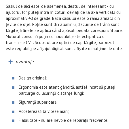
Șasiul de aici este, de asemenea, destul de interesant - cu
ajutorul lor puteți intra în coturi, deviați de la axa verticală cu
aproximativ 40 de grade. Baza șasiului este o ramă armată din
țevile de oțel. Roțile sunt din aluminiu, discurile de frână sunt
lărgite, frânele se aplică când apăsați pedala corespunzătoare.
Motorul consumă puțin combustibil, este echipat cu o
transmisie CVT. Scuterul are optici de cap lărgite, parbrizul
este reglabil, pe afișajul digital sunt afișate o mulțime de date.
avantaje:
Design original;
Ergonomia este atent gândită, astfel încât să puteți
parcurge cu ușurință distanțe lungi;
Siguranță superioară;
Accelerează la viteze mari;
Fiabilitate - nu are nevoie de reparații frecvente.