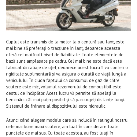
Cuplul este transmis de la motor la o centură sau lanț, este
mai bine să preferați o tracțiune în lanț, deoarece aceasta
oferă cel mai înalt nivel de fiabilitate. Toate elementele de
bază sunt amplasate pe cadru. Cel mai bine este dacă este
fabricat din aliaje de oțel, deoarece acest lucru îi va conferi o
rigiditate suplimentară și va asigura o durată de viață lungă a
vehiculului. În ciuda faptului că consumul de gaz de către
scutere este mic, volumul rezervorului de combustibil este
destul de încăpător. Acest lucru vă permite să apelați la
benzinării cât mai puțin posibil și să parcurgeți distanțe lungi.
Sistemul de frânare al dispozitivului este hidraulic.
Atunci când alegem modele care să includă în ratingul nostru
cele mai bune maxi scutere, am luat în considerare toate
punctele de mai sus. Cu toate acestea, au fost luați în