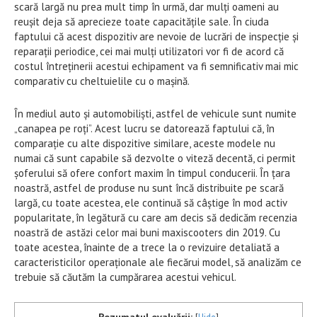
scară largă nu prea mult timp în urmă, dar mulți oameni au
reușit deja să aprecieze toate capacitățile sale. În ciuda
faptului că acest dispozitiv are nevoie de lucrări de inspecție și
reparații periodice, cei mai mulți utilizatori vor fi de acord că
costul întreținerii acestui echipament va fi semnificativ mai mic
comparativ cu cheltuielile cu o mașină.
În mediul auto și automobiliști, astfel de vehicule sunt numite
„canapea pe roți”. Acest lucru se datorează faptului că, în
comparație cu alte dispozitive similare, aceste modele nu
numai că sunt capabile să dezvolte o viteză decentă, ci permit
șoferului să ofere confort maxim în timpul conducerii. În țara
noastră, astfel de produse nu sunt încă distribuite pe scară
largă, cu toate acestea, ele continuă să câștige în mod activ
popularitate, în legătură cu care am decis să dedicăm recenzia
noastră de astăzi celor mai buni maxiscooters din 2019. Cu
toate acestea, înainte de a trece la o revizuire detaliată a
caracteristicilor operaționale ale fiecărui model, să analizăm ce
trebuie să căutăm la cumpărarea acestui vehicul.
Rezumatul evaluării: