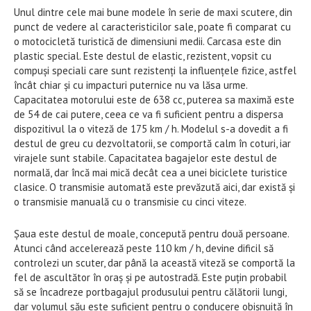
Unul dintre cele mai bune modele în serie de maxi scutere, din
punct de vedere al caracteristicilor sale, poate fi comparat cu
o motocicletă turistică de dimensiuni medii. Carcasa este din
plastic special. Este destul de elastic, rezistent, vopsit cu
compuși speciali care sunt rezistenți la influențele fizice, astfel
încât chiar și cu impacturi puternice nu va lăsa urme.
Capacitatea motorului este de 638 cc, puterea sa maximă este
de 54 de cai putere, ceea ce va fi suficient pentru a dispersa
dispozitivul la o viteză de 175 km / h. Modelul s-a dovedit a fi
destul de greu cu dezvoltatorii, se comportă calm în coturi, iar
virajele sunt stabile. Capacitatea bagajelor este destul de
normală, dar încă mai mică decât cea a unei biciclete turistice
clasice. O transmisie automată este prevăzută aici, dar există și
o transmisie manuală cu o transmisie cu cinci viteze.
Șaua este destul de moale, concepută pentru două persoane.
Atunci când accelerează peste 110 km / h, devine dificil să
controlezi un scuter, dar până la această viteză se comportă la
fel de ascultător în oraș și pe autostradă. Este puțin probabil
să se încadreze portbagajul produsului pentru călătorii lungi,
dar volumul său este suficient pentru o conducere obișnuită în