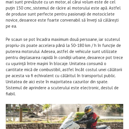
mari sunt prevăzute cu un motor, al cărui volum este de cel
puțin 150 cmc, sistemul de răcire al motorului este apă. Astfel
de produse sunt perfecte pentru pasionații de motociclete
novice, deoarece este foarte convenabil să înveți să călărești
pe ea.
Pe scaun se pot încadra maximum două persoane, iar scuterul
propriu-zis poate accelera până la 50-180 km / h în funcție de
puterea motorului. Adesea, astfel de vehicule sunt utilizate
pentru deplasarea rapidă în condiții urbane, deoarece pot trece
cu ușurință între mașini în blocaje. Unitatea consumă o
cantitate mică de combustibil, astfel încât costul unei călătorii
pe acesta va fi echivalent cu călăritul în transportul public.
Unitatea de aici este în majoritatea cazurilor din spate.
Sistemul de aprindere a scuterului este electronic, destul de
fiabil.