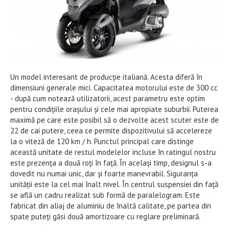
Un model interesant de producție italiană. Acesta diferă în
dimensiuni generale mici. Capacitatea motorului este de 300 cc
- după cum notează utilizatorii, acest parametru este optim
pentru condițiile orașului și cele mai apropiate suburbii. Puterea
maximă pe care este posibil să o dezvolte acest scuter este de
22 de cai putere, ceea ce permite dispozitivului să accelereze
la o viteză de 120 km / h. Punctul principal care distinge
această unitate de restul modelelor incluse în ratingul nostru
este prezența a două roți în față. În același timp, designul s-a
dovedit nu numai unic, dar și foarte manevrabil. Siguranța
unității este la cel mai înalt nivel. În centrul suspensiei din față
se află un cadru realizat sub formă de paralelogram. Este
fabricat din aliaj de aluminiu de înaltă calitate, pe partea din
spate puteți găsi două amortizoare cu reglare preliminară.