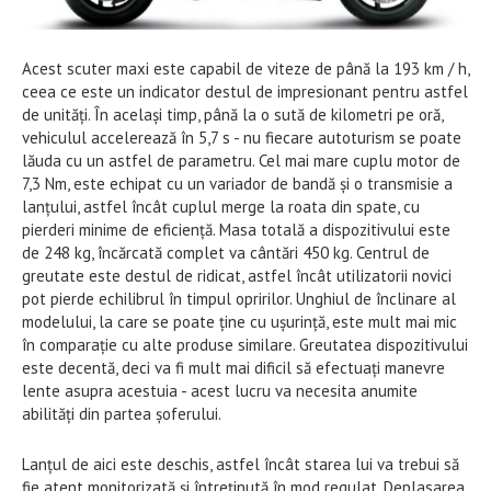
Acest scuter maxi este capabil de viteze de până la 193 km / h,
ceea ce este un indicator destul de impresionant pentru astfel
de unități. În același timp, până la o sută de kilometri pe oră,
vehiculul accelerează în 5,7 s - nu fiecare autoturism se poate
lăuda cu un astfel de parametru. Cel mai mare cuplu motor de
7,3 Nm, este echipat cu un variador de bandă și o transmisie a
lanțului, astfel încât cuplul merge la roata din spate, cu
pierderi minime de eficiență. Masa totală a dispozitivului este
de 248 kg, încărcată complet va cântări 450 kg. Centrul de
greutate este destul de ridicat, astfel încât utilizatorii novici
pot pierde echilibrul în timpul opririlor. Unghiul de înclinare al
modelului, la care se poate ține cu ușurință, este mult mai mic
în comparație cu alte produse similare. Greutatea dispozitivului
este decentă, deci va fi mult mai dificil să efectuați manevre
lente asupra acestuia - acest lucru va necesita anumite
abilități din partea șoferului.
Lanțul de aici este deschis, astfel încât starea lui va trebui să
fie atent monitorizată și întreținută în mod regulat. Deplasarea