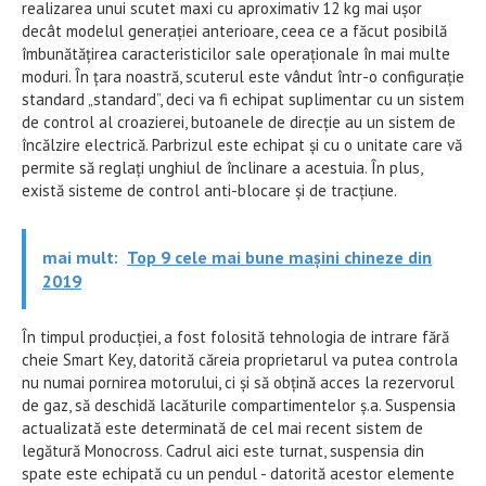
realizarea unui scutet maxi cu aproximativ 12 kg mai ușor
decât modelul generației anterioare, ceea ce a făcut posibilă
îmbunătățirea caracteristicilor sale operaționale în mai multe
moduri. În țara noastră, scuterul este vândut într-o configurație
standard „standard”, deci va fi echipat suplimentar cu un sistem
de control al croazierei, butoanele de direcție au un sistem de
încălzire electrică. Parbrizul este echipat și cu o unitate care vă
permite să reglați unghiul de înclinare a acestuia. În plus,
există sisteme de control anti-blocare și de tracțiune.
mai mult:
Top 9 cele mai bune mașini chineze din
2019
În timpul producției, a fost folosită tehnologia de intrare fără
cheie Smart Key, datorită căreia proprietarul va putea controla
nu numai pornirea motorului, ci și să obțină acces la rezervorul
de gaz, să deschidă lacăturile compartimentelor ș.a. Suspensia
actualizată este determinată de cel mai recent sistem de
legătură Monocross. Cadrul aici este turnat, suspensia din
spate este echipată cu un pendul - datorită acestor elemente