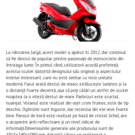
La vânzarea largă, acest model a apărut în 2012, dar continuă
să fie destul de popular printre pasionații de motociclete din
întreaga lume. În primul rând, utilizatorii acordă preferință
acestui scuter datorită designului său original și aspectului
interior interesant, care nu este similar cu nicio unitate
modernă. Farul arată destul de masiv, strălucește luminos și la
o distanță foarte decentă, așa că poți călări un astfel de scuter
noaptea la o viteză destul de mare. Parbrizul este scurtat,
nuanțat. Volanul este realizat din oțel crom frumos, este de tip
deschis. Oglinzile sunt înguste, dar recenzia din ele iese foarte
bine. Panoul de bord este realizat pe bază de cristal lichid, are
o acoperire anti-reflectoare și un nivel ridicat de
informații.Dimensiunile generale ale produsului sunt de
1915x740x1090 mm, datorită cărora se realizează o