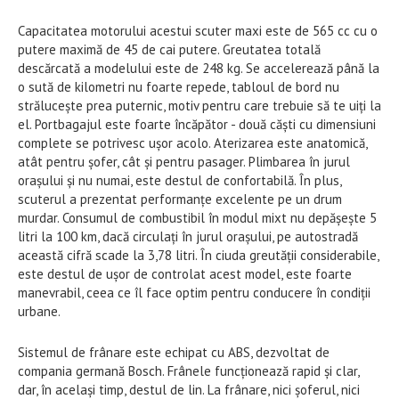
Capacitatea motorului acestui scuter maxi este de 565 cc cu o
putere maximă de 45 de cai putere. Greutatea totală
descărcată a modelului este de 248 kg. Se accelerează până la
o sută de kilometri nu foarte repede, tabloul de bord nu
strălucește prea puternic, motiv pentru care trebuie să te uiți la
el. Portbagajul este foarte încăpător - două căști cu dimensiuni
complete se potrivesc ușor acolo. Aterizarea este anatomică,
atât pentru șofer, cât și pentru pasager. Plimbarea în jurul
orașului și nu numai, este destul de confortabilă. În plus,
scuterul a prezentat performanțe excelente pe un drum
murdar. Consumul de combustibil în modul mixt nu depășește 5
litri la 100 km, dacă circulați în jurul orașului, pe autostradă
această cifră scade la 3,78 litri. În ciuda greutății considerabile,
este destul de ușor de controlat acest model, este foarte
manevrabil, ceea ce îl face optim pentru conducere în condiții
urbane.
Sistemul de frânare este echipat cu ABS, dezvoltat de
compania germană Bosch. Frânele funcționează rapid și clar,
dar, în același timp, destul de lin. La frânare, nici șoferul, nici