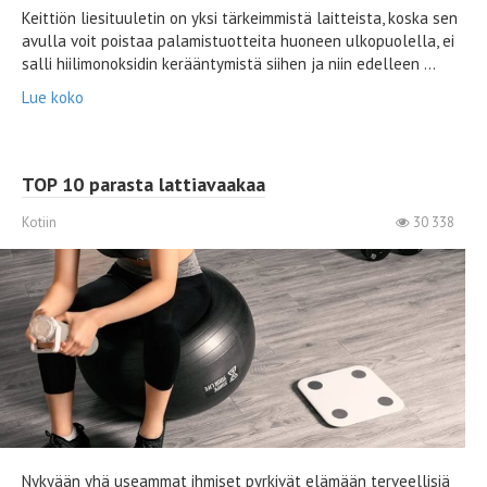
Keittiön liesituuletin on yksi tärkeimmistä laitteista, koska sen
avulla voit poistaa palamistuotteita huoneen ulkopuolella, ei
salli hiilimonoksidin kerääntymistä siihen ja niin edelleen ...
Lue koko
TOP 10 parasta lattiavaakaa
Kotiin
30 338
Nykyään yhä useammat ihmiset pyrkivät elämään terveellisiä