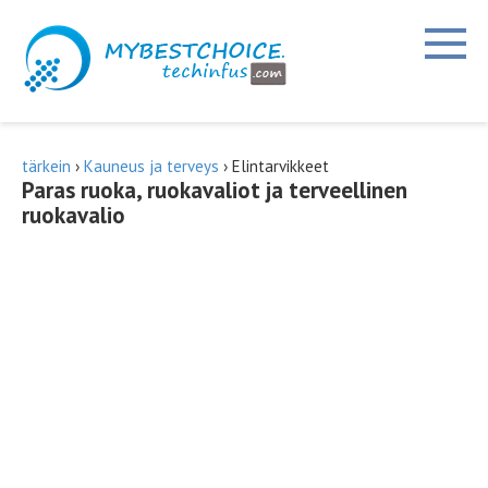
Siirry
sisältöön
tärkein
›
Kauneus ja terveys
›
Elintarvikkeet
Paras ruoka, ruokavaliot ja terveellinen
ruokavalio