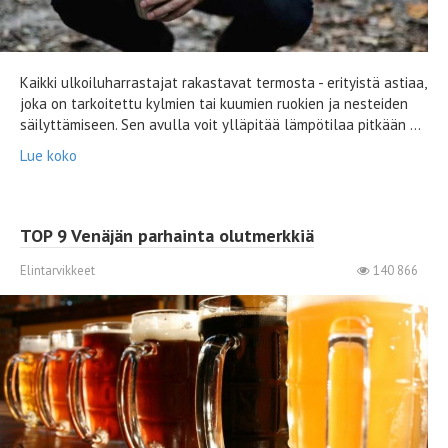
Kaikki ulkoiluharrastajat rakastavat termosta - erityistä astiaa,
joka on tarkoitettu kylmien tai kuumien ruokien ja nesteiden
säilyttämiseen. Sen avulla voit ylläpitää lämpötilaa pitkään ...
Lue koko
TOP 9 Venäjän parhainta olutmerkkiä
Elintarvikkeet
140 866