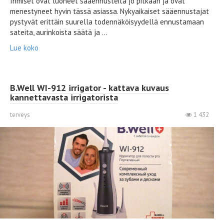
Ihmiset ovat luoneet sääennusteita jo pitkään ja ovat
menestyneet hyvin tässä asiassa. Nykyaikaiset sääennustajat
pystyvät erittäin suurella todennäköisyydellä ennustamaan
sateita, aurinkoista säätä ja ...
Lue koko
B.Well WI-912 irrigator - kattava kuvaus
kannettavasta irrigatorista
terveys
1 432