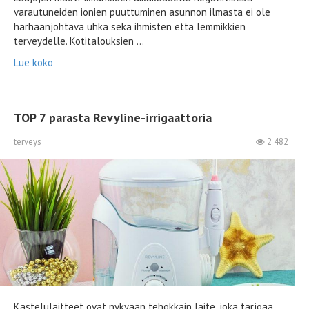
varautuneiden ionien puuttuminen asunnon ilmasta ei ole
harhaanjohtava uhka sekä ihmisten että lemmikkien
terveydelle. Kotitalouksien ...
Lue koko
TOP 7 parasta Revyline-irrigaattoria
terveys
2 482
Kastelulaitteet ovat nykyään tehokkain laite, joka tarjoaa