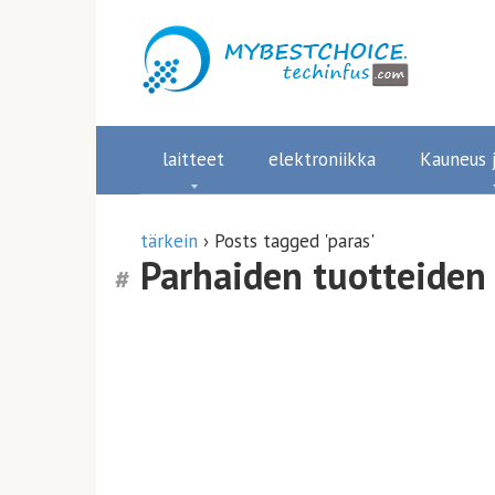
Siirry
sisältöön
laitteet
elektroniikka
Kauneus j
tärkein
›
Posts tagged 'paras'
Parhaiden tuotteiden 