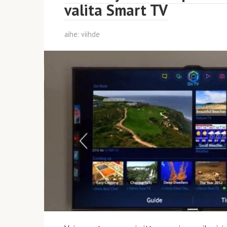
valita Smart TV
aihe:
viihde