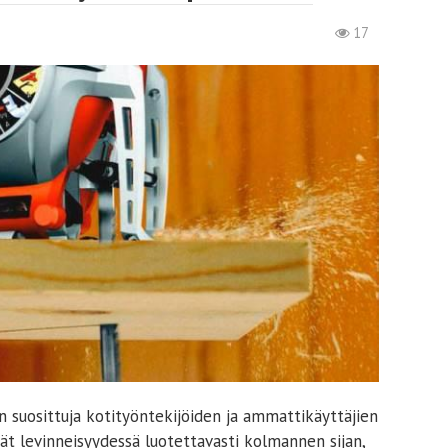
17
n suosittuja kotityöntekijöiden ja ammattikäyttäjien
ät levinneisyydessä luotettavasti kolmannen sijan,