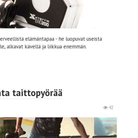
rveellistä elämäntapaa - he luopuvat useista
lle, alkavat kävellä ja liikkua enemmän.
ta taittopyörää
42