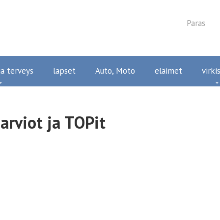
Paras
a terveys
lapset
Auto, Moto
eläimet
virki
arviot ja TOPit