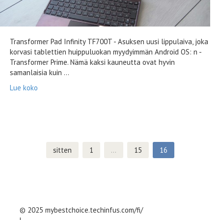
Transformer Pad Infinity TF700T - Asuksen uusi lippulaiva, joka
korvasi tablettien huippuluokan myydyimmän Android OS: n -
Transformer Prime. Nämä kaksi kauneutta ovat hyvin
samanlaisia ​​kuin ...
Lue koko
Lähetä
sitten
1
…
15
16
navigointi
© 2025 mybestchoice.techinfus.com/fi/