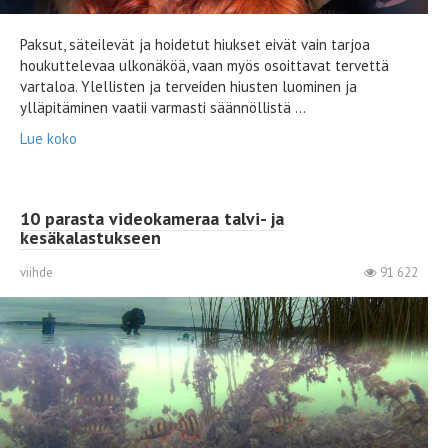
Paksut, säteilevät ja hoidetut hiukset eivät vain tarjoa
houkuttelevaa ulkonäköä, vaan myös osoittavat tervettä
vartaloa. Ylellisten ja terveiden hiusten luominen ja
ylläpitäminen vaatii varmasti säännöllistä ...
Lue koko
10 parasta videokameraa talvi- ja
kesäkalastukseen
viihde
91 622