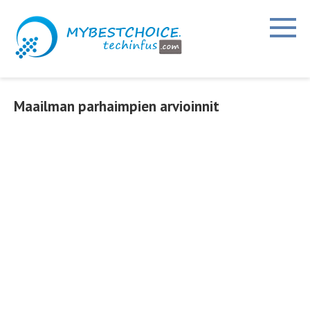
Siirry
sisältöön
Maailman parhaimpien arvioinnit